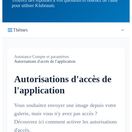
Trouvez des réponses à vos questions et obtenez de l'aide
pour utiliser Klubraum.
Thèmes
Premiers pas
Assistance
/
Compte et paramètres
/
Démarrage rapide
Autorisations d'accès de l'application
Chronologie
Connexion
Qu'est-ce que la Chronologie ?
Autorisations d'accès de
Calendrier
Rejoindre un Klubraum
l'application
Nouveau Klubraum
Qu'est-ce que le calendrier ?
Conversations
Conseils pour utiliser l'application
Créer / annuler / modifier des événements
Qu'est-ce qu'une conversation ?
Vous souhaitez envoyer une image depuis votre
Notifications
Conseils pour le déploiement
Confirmer / décliner
galerie, mais vous n'y avez pas accès ?
Conversation privée
Les enfants dans Klubraum
Covoiturage
Généralités
Découvrez ici comment activer les autorisations
Espaces
Conversation dans un espace
Guide de dépannage
Inscription des enfants et des invités
Profils de notification
d'accès.