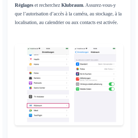
Autorisations
Réglages
et recherchez
Klubraum
. Assurez-vous-y
Navigateurs pris en charge
FAQ
Administrateurs supplémentaires
que l’autorisation d’accès à la caméra, au stockage, à la
Commentaires
localisation, au calendrier ou aux contacts est activée.
Inviter des membres
Cas d'usage
Renvoyer des invitations
Liste des membres
Supprimer des membres
Admin de l'espace
Gérer les espaces
Demande d'adhésion sur le site de l'association
Modifier le nom du Klubraum
Fermer le Klubraum