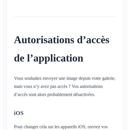
Conversation pour un événement
Qu'est-ce qu'un espace ?
Compte et paramètres
Partage de la position
Espaces
Accusé de lecture
Qu'est-ce qu'un groupe d'espaces ?
Calendrier personnel
Calendrier
Plusieurs Klubraum
Supprimer un message
Créer un espace
Synchronisation
Conversations
Klubraum supplémentaire
Rejoindre un espace
Quitter le Klubraum
Autorisations d’accès
Quitter un espace
Se déconnecter
Espace privé
Modifier le nom
de l’application
Modifier l'e-mail
Modifier la photo de profil
Vous souhaitez envoyer une image depuis votre galerie,
Personnaliser l'arrière-plan
mais vous n’y avez pas accès ? Vos autorisations
Autorisations d'accès de l'application
d’accès sont alors probablement désactivées.
Fermer le compte
Administration
iOS
Démarrage rapide pour les admins
Divers
Pour changer cela sur les appareils iOS, ouvrez vos