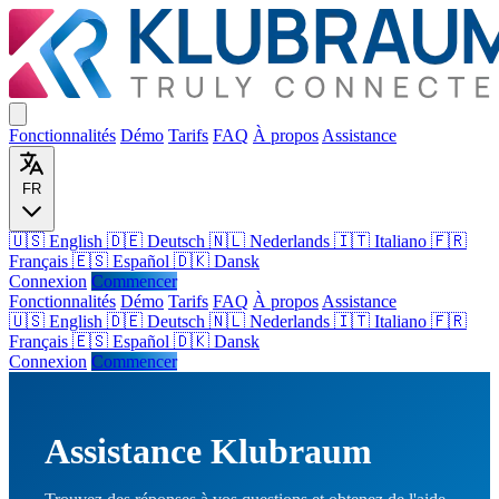
Fonctionnalités
Démo
Tarifs
FAQ
À propos
Assistance
FR
🇺🇸 English
🇩🇪 Deutsch
🇳🇱 Nederlands
🇮🇹 Italiano
🇫🇷
Français
🇪🇸 Español
🇩🇰 Dansk
Connexion
Commencer
Fonctionnalités
Démo
Tarifs
FAQ
À propos
Assistance
🇺🇸
English
🇩🇪
Deutsch
🇳🇱
Nederlands
🇮🇹
Italiano
🇫🇷
Français
🇪🇸
Español
🇩🇰
Dansk
Connexion
Commencer
Assistance Klubraum