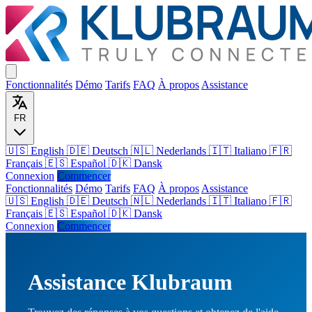
Fonctionnalités
Démo
Tarifs
FAQ
À propos
Assistance
FR
🇺🇸 English
🇩🇪 Deutsch
🇳🇱 Nederlands
🇮🇹 Italiano
🇫🇷
Français
🇪🇸 Español
🇩🇰 Dansk
Connexion
Commencer
Fonctionnalités
Démo
Tarifs
FAQ
À propos
Assistance
🇺🇸
English
🇩🇪
Deutsch
🇳🇱
Nederlands
🇮🇹
Italiano
🇫🇷
Français
🇪🇸
Español
🇩🇰
Dansk
Connexion
Commencer
Assistance Klubraum