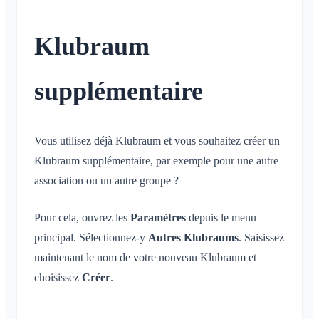
Conversation pour un événement
Qu'est-ce qu'un espace ?
Compte et paramètres
Partage de la position
Espaces
Accusé de lecture
Qu'est-ce qu'un groupe d'espaces ?
Calendrier personnel
Calendrier
Klubraum
Plusieurs Klubraum
Supprimer un message
Créer un espace
Synchronisation
Conversations
Klubraum supplémentaire
Rejoindre un espace
supplémentaire
Quitter le Klubraum
Quitter un espace
Se déconnecter
Espace privé
Modifier le nom
Vous utilisez déjà Klubraum et vous souhaitez créer un
Modifier l'e-mail
Klubraum supplémentaire, par exemple pour une autre
Modifier la photo de profil
association ou un autre groupe ?
Personnaliser l'arrière-plan
Pour cela, ouvrez les
Paramètres
depuis le menu
Autorisations d'accès de l'application
principal. Sélectionnez-y
Autres Klubraums
. Saisissez
Fermer le compte
maintenant le nom de votre nouveau Klubraum et
Administration
choisissez
Créer
.
Démarrage rapide pour les admins
Divers