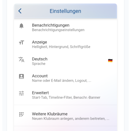
Autorisations
Navigateurs pris en charge
FAQ
Administrateurs supplémentaires
Commentaires
Inviter des membres
Cas d'usage
Renvoyer des invitations
Liste des membres
Supprimer des membres
Admin de l'espace
Gérer les espaces
Demande d'adhésion sur le site de l'association
Modifier le nom du Klubraum
Fermer le Klubraum