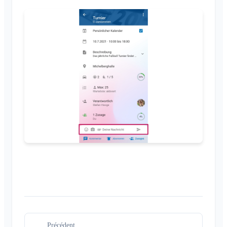
Liste des membres
Personnaliser l'arrière-plan
Supprimer des membres
Autorisations d'accès de l'application
Admin de l'espace
Fermer le compte
Gérer les espaces
Demande d'adhésion sur le site de l'association
Modifier le nom du Klubraum
Fermer le Klubraum
Précédent