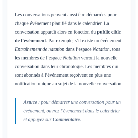
Conversation pour un événement
Partage de la position
Accusé de lecture
Les conversations peuvent aussi être démarrées pour
Calendrier personnel
Supprimer un message
chaque événement planifié dans le calendrier. La
Synchronisation
conversation apparaît alors en fonction du
public cible
Notifications
de l’événement
. Par exemple, s’il existe un événement
Généralités
Espaces
Entraînement de natation
dans l’espace
Natation
, tous
Profils de notification
les membres de l’espace
Natation
verront la nouvelle
Qu'est-ce qu'un espace ?
Compte et paramètres
Espaces
conversation dans leur chronologie. Les membres qui
Qu'est-ce qu'un groupe d'espaces ?
sont abonnés à l’événement reçoivent en plus une
Calendrier
Plusieurs Klubraum
Administration
Créer un espace
notification unique au sujet de la nouvelle conversation.
Conversations
Klubraum supplémentaire
Rejoindre un espace
Démarrage rapide pour les admins
Divers
Quitter le Klubraum
Quitter un espace
Autorisations
Astuce
: pour démarrer une conversation pour un
Se déconnecter
Navigateurs pris en charge
FAQ
Espace privé
événement, ouvrez l’événement dans le calendrier
Administrateurs supplémentaires
Modifier le nom
Commentaires
et appuyez sur
Commentaire
.
Inviter des membres
Modifier l'e-mail
Cas d'usage
Renvoyer des invitations
Modifier la photo de profil