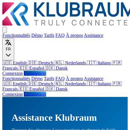
Fonctionnalités
Démo
Tarifs
FAQ
À propos
Assistance
FR
🇺🇸 English
🇩🇪 Deutsch
🇳🇱 Nederlands
🇮🇹 Italiano
🇫🇷
Français
🇪🇸 Español
🇩🇰 Dansk
Connexion
Commencer
Fonctionnalités
Démo
Tarifs
FAQ
À propos
Assistance
🇺🇸
English
🇩🇪
Deutsch
🇳🇱
Nederlands
🇮🇹
Italiano
🇫🇷
Français
🇪🇸
Español
🇩🇰
Dansk
Connexion
Commencer
Assistance Klubraum