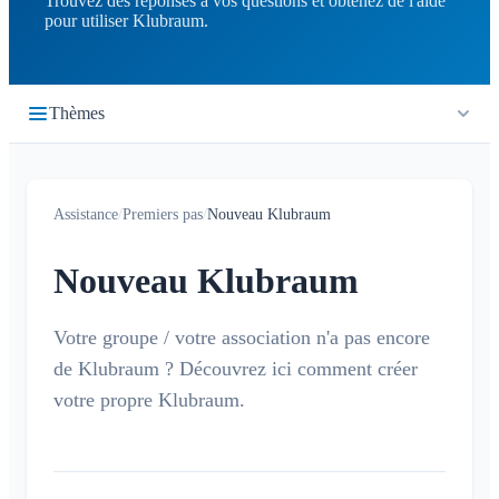
Trouvez des réponses à vos questions et obtenez de l'aide
pour utiliser Klubraum.
Thèmes
Premiers pas
Assistance
/
Premiers pas
/
Nouveau Klubraum
Démarrage rapide
Connexion
Nouveau Klubraum
Rejoindre un Klubraum
Nouveau Klubraum
Votre groupe / votre association n'a pas encore
de Klubraum ? Découvrez ici comment créer
Conseils pour utiliser l'application
votre propre Klubraum.
Conseils pour le déploiement
Les enfants dans Klubraum
Guide de dépannage