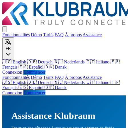
Fonctionnalités
Démo
Tarifs
FAQ
À propos
Assistance
FR
🇺🇸 English
🇩🇪 Deutsch
🇳🇱 Nederlands
🇮🇹 Italiano
🇫🇷
Français
🇪🇸 Español
🇩🇰 Dansk
Connexion
Commencer
Fonctionnalités
Démo
Tarifs
FAQ
À propos
Assistance
🇺🇸
English
🇩🇪
Deutsch
🇳🇱
Nederlands
🇮🇹
Italiano
🇫🇷
Français
🇪🇸
Español
🇩🇰
Dansk
Connexion
Commencer
Assistance Klubraum