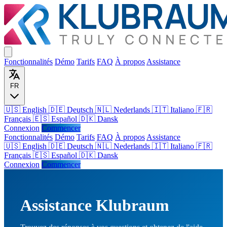
Fonctionnalités
Démo
Tarifs
FAQ
À propos
Assistance
FR
🇺🇸 English
🇩🇪 Deutsch
🇳🇱 Nederlands
🇮🇹 Italiano
🇫🇷
Français
🇪🇸 Español
🇩🇰 Dansk
Connexion
Commencer
Fonctionnalités
Démo
Tarifs
FAQ
À propos
Assistance
🇺🇸
English
🇩🇪
Deutsch
🇳🇱
Nederlands
🇮🇹
Italiano
🇫🇷
Français
🇪🇸
Español
🇩🇰
Dansk
Connexion
Commencer
Assistance Klubraum