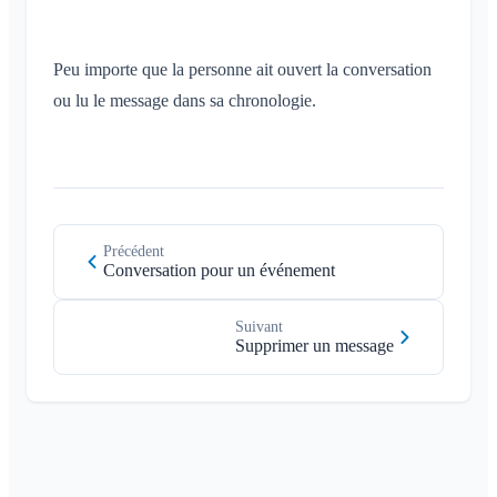
Liste des membres
Personnaliser l'arrière-plan
Supprimer des membres
Autorisations d'accès de l'application
Peu importe que la personne ait ouvert la conversation
Admin de l'espace
Fermer le compte
ou lu le message dans sa chronologie.
Gérer les espaces
Demande d'adhésion sur le site de l'association
Modifier le nom du Klubraum
Fermer le Klubraum
Précédent
Conversation pour un événement
Suivant
Supprimer un message