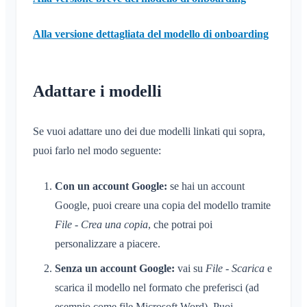
Cambia e-mail
Casi d'uso
Reinvia inviti
Cambia immagine del profilo
Alla versione dettagliata del modello di onboarding
Elenco dei membri
Personalizza lo sfondo
Rimuovi membri
Autorizzazioni di accesso dell'app
Amministratore dell'area
Adattare i modelli
Chiudi account
Gestione delle Area
Se vuoi adattare uno dei due modelli linkati qui sopra,
Richiesta di adesione sul sito dell'associazione
puoi farlo nel modo seguente:
Cambia il nome del Klubraum
Chiudi il Klubraum
Con un account Google:
se hai un account
Google, puoi creare una copia del modello tramite
File - Crea una copia
, che potrai poi
personalizzare a piacere.
Senza un account Google:
vai su
File - Scarica
e
scarica il modello nel formato che preferisci (ad
esempio come file Microsoft Word). Puoi