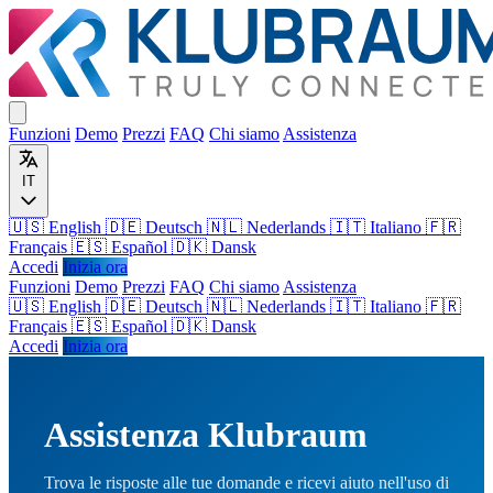
Funzioni
Demo
Prezzi
FAQ
Chi siamo
Assistenza
IT
🇺🇸 English
🇩🇪 Deutsch
🇳🇱 Nederlands
🇮🇹 Italiano
🇫🇷
Français
🇪🇸 Español
🇩🇰 Dansk
Accedi
Inizia ora
Funzioni
Demo
Prezzi
FAQ
Chi siamo
Assistenza
🇺🇸
English
🇩🇪
Deutsch
🇳🇱
Nederlands
🇮🇹
Italiano
🇫🇷
Français
🇪🇸
Español
🇩🇰
Dansk
Accedi
Inizia ora
Assistenza Klubraum
Trova le risposte alle tue domande e ricevi aiuto nell'uso di