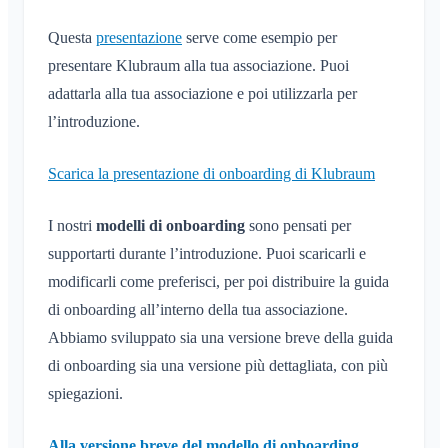
Timeline
Questa
presentazione
serve come esempio per
Cos'è la Timeline?
Calendario
presentare Klubraum alla tua associazione. Puoi
adattarla alla tua associazione e poi utilizzarla per
Cos'è il calendario?
Conversazioni
l’introduzione.
Crea / annulla / modifica eventi
Cos'è una conversazione?
Notifiche
Accetta/rifiuta
Scarica la presentazione di onboarding di Klubraum
Conversazione privata
Passaggi in auto
Generali
Aree
Conversazione in un'Area
I nostri
modelli di onboarding
sono pensati per
Iscrizione di bambini e ospiti
Profili di notifica
Conversazione per un evento
Cos'è un'Area?
supportarti durante l’introduzione. Puoi scaricarli e
Account e impostazioni
Condivisione della posizione
Aree
Conferma di lettura
modificarli come preferisci, per poi distribuire la guida
Cos'è un gruppo di aree?
Calendario personale
Calendario
Più Klubraum
di onboarding all’interno della tua associazione.
Amministrazione
Elimina un messaggio
Crea un'Area
Sincronizzazione
Conversazioni
Klubraum aggiuntivo
Abbiamo sviluppato sia una versione breve della guida
Unisciti a un'Area
Avvio rapido per gli amministratori
Varie
di onboarding sia una versione più dettagliata, con più
Lascia il Klubraum
Lascia un'Area
Autorizzazioni
spiegazioni.
Esci
Browser supportati
FAQ
Area privata
Altri amministratori
Cambia nome
Feedback
Alla versione breve del modello di onboarding
Invita membri