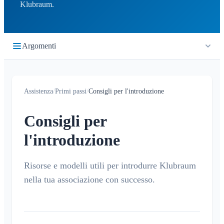
Klubraum.
Argomenti
Primi passi
Assistenza
/
Primi passi
/
Consigli per l'introduzione
Guida rapida
Accesso
Consigli per
Unisciti a un Klubraum
l'introduzione
Nuovo Klubraum
Consigli per l'uso dell'app
Risorse e modelli utili per introdurre Klubraum
Consigli per l'introduzione
nella tua associazione con successo.
Bambini in Klubraum
Guida alla risoluzione dei problemi