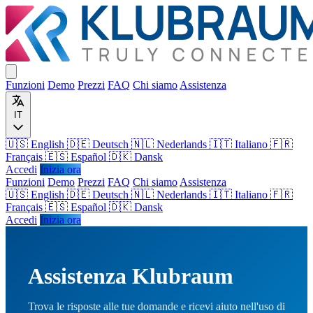
Funzioni
Demo
Prezzi
FAQ
Chi siamo
Assistenza
IT
🇺🇸 English
🇩🇪 Deutsch
🇳🇱 Nederlands
🇮🇹 Italiano
🇫🇷
Français
🇪🇸 Español
🇩🇰 Dansk
Accedi
Inizia ora
Funzioni
Demo
Prezzi
FAQ
Chi siamo
Assistenza
🇺🇸
English
🇩🇪
Deutsch
🇳🇱
Nederlands
🇮🇹
Italiano
🇫🇷
Français
🇪🇸
Español
🇩🇰
Dansk
Accedi
Inizia ora
Assistenza Klubraum
Trova le risposte alle tue domande e ricevi aiuto nell'uso di