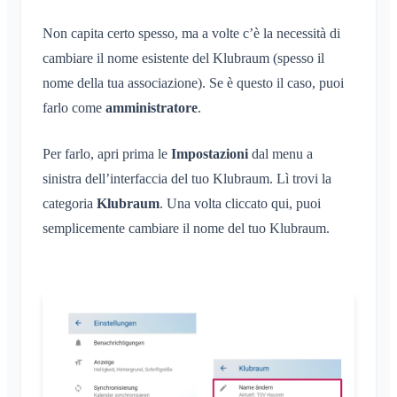
Account e impostazioni
Condivisione della posizione
Aree
Conferma di lettura
Cos'è un gruppo di aree?
Non capita certo spesso, ma a volte c’è la necessità di
Calendario personale
Calendario
Più Klubraum
Amministrazione
Elimina un messaggio
Crea un'Area
cambiare il nome esistente del Klubraum (spesso il
Sincronizzazione
Conversazioni
Klubraum aggiuntivo
Unisciti a un'Area
nome della tua associazione). Se è questo il caso, puoi
Avvio rapido per gli amministratori
Lascia il Klubraum
farlo come
amministratore
.
Lascia un'Area
Autorizzazioni
Esci
Area privata
Altri amministratori
Per farlo, apri prima le
Cambia nome
Impostazioni
dal menu a
Invita membri
sinistra dell’interfaccia del tuo Klubraum. Lì trovi la
Cambia e-mail
Reinvia inviti
categoria
Klubraum
. Una volta cliccato qui, puoi
Cambia immagine del profilo
Elenco dei membri
semplicemente cambiare il nome del tuo Klubraum.
Personalizza lo sfondo
Rimuovi membri
Autorizzazioni di accesso dell'app
Amministratore dell'area
Chiudi account
Gestione delle Area
Richiesta di adesione sul sito dell'associazione
Cambia il nome del Klubraum
Chiudi il Klubraum