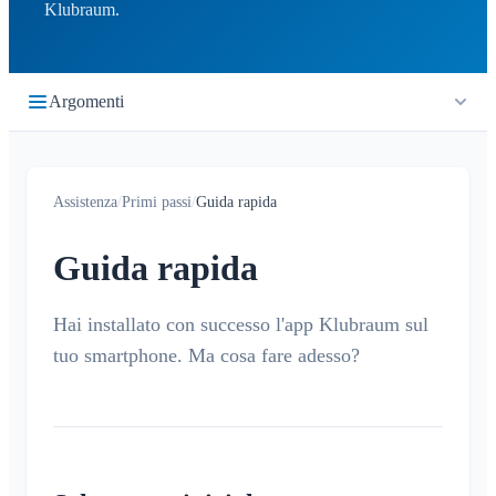
Klubraum.
Argomenti
Primi passi
Assistenza
/
Primi passi
/
Guida rapida
Guida rapida
Accesso
Guida rapida
Unisciti a un Klubraum
Nuovo Klubraum
Hai installato con successo l'app Klubraum sul
tuo smartphone. Ma cosa fare adesso?
Consigli per l'uso dell'app
Consigli per l'introduzione
Bambini in Klubraum
Guida alla risoluzione dei problemi