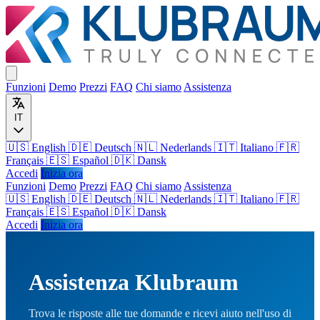
Funzioni
Demo
Prezzi
FAQ
Chi siamo
Assistenza
IT
🇺🇸 English
🇩🇪 Deutsch
🇳🇱 Nederlands
🇮🇹 Italiano
🇫🇷
Français
🇪🇸 Español
🇩🇰 Dansk
Accedi
Inizia ora
Funzioni
Demo
Prezzi
FAQ
Chi siamo
Assistenza
🇺🇸
English
🇩🇪
Deutsch
🇳🇱
Nederlands
🇮🇹
Italiano
🇫🇷
Français
🇪🇸
Español
🇩🇰
Dansk
Accedi
Inizia ora
Assistenza Klubraum
Trova le risposte alle tue domande e ricevi aiuto nell'uso di