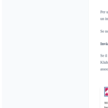
Per u
un in
Se no
Invi
Se il
Klubr
assoc