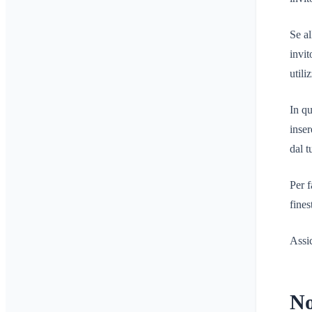
Se al
invit
utili
In qu
inser
dal t
Per f
fines
Assic
No