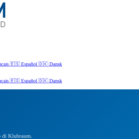
nçais
🇪🇸 Español
🇩🇰 Dansk
nçais
🇪🇸
Español
🇩🇰
Dansk
so di Klubraum.