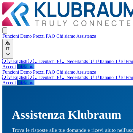
Funzioni
Demo
Prezzi
FAQ
Chi siamo
Assistenza
IT
🇺🇸 English
🇩🇪 Deutsch
🇳🇱 Nederlands
🇮🇹 Italiano
🇫🇷 Fra
Accedi
Inizia ora
Funzioni
Demo
Prezzi
FAQ
Chi siamo
Assistenza
🇺🇸
English
🇩🇪
Deutsch
🇳🇱
Nederlands
🇮🇹
Italiano
🇫🇷
Fra
Accedi
Inizia ora
Assistenza Klubraum
Trova le risposte alle tue domande e ricevi aiuto nell'u