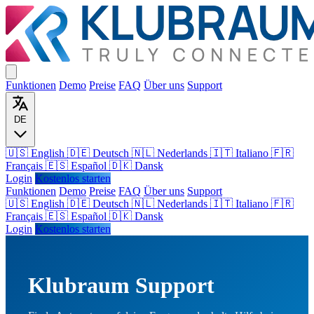
Funktionen
Demo
Preise
FAQ
Über uns
Support
DE
🇺🇸 English
🇩🇪 Deutsch
🇳🇱 Nederlands
🇮🇹 Italiano
🇫🇷
Français
🇪🇸 Español
🇩🇰 Dansk
Login
Kostenlos starten
Funktionen
Demo
Preise
FAQ
Über uns
Support
🇺🇸
English
🇩🇪
Deutsch
🇳🇱
Nederlands
🇮🇹
Italiano
🇫🇷
Français
🇪🇸
Español
🇩🇰
Dansk
Login
Kostenlos starten
Klubraum Support