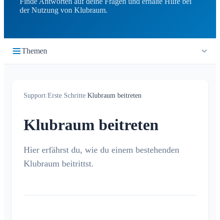
Finde Antworten auf deine Fragen und erhalte Hilfe bei
der Nutzung von Klubraum.
Themen
Erste Schritte
Support
/
Erste Schritte
/
Klubraum beitreten
Quickstart
Einloggen
Klubraum beitreten
Klubraum beitreten
Neuer Klubraum
Hier erfährst du, wie du einem bestehenden
Klubraum beitrittst.
Tipps zur App-Nutzung
Tipps zur Einführung
Kinder in Klubraum
Troubleshooting Guide