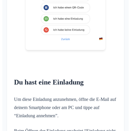
Mitglieder einladen
E-Mail ändern
Use Cases
Einladungen erneut versenden
Profilbild ändern
Mitgliederliste
Hintergrund anpassen
Mitglieder entfernen
App-Zugriffsberechtigungen
Area-Admin
Account schließen
Areas verwalten
Beitrittsanfrage auf Vereinswebseite
Name des Klubraums ändern
Klubraum schließen
Du hast eine Einladung
Um diese Einladung anzunehmen, öffne die E-Mail auf
deinem Smartphone oder am PC und tippe auf
“Einladung annehmen”.
Beim Öffnen der Einladung erscheint “Einladung nicht