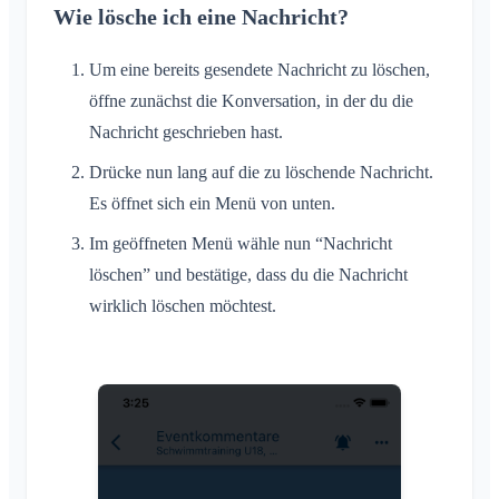
Konversation zu Event
Wie lösche ich eine Nachricht?
Standort teilen
Lesebestätigung
Persönlicher Kalender
Um eine bereits gesendete Nachricht zu löschen,
Nachricht löschen
Synchronisation
öffne zunächst die Konversation, in der du die
Benachrichtigungen
Nachricht geschrieben hast.
Allgemein
Drücke nun lang auf die zu löschende Nachricht.
Areas
Benachrichtigungsprofile
Es öffnet sich ein Menü von unten.
Was ist eine Area?
Account & Einstellungen
Areas
Im geöffneten Menü wähle nun “Nachricht
Was ist eine Area-Gruppe?
Kalender
löschen” und bestätige, dass du die Nachricht
Mehrere Klubräume
Administration
Area erstellen
wirklich löschen möchtest.
Konversationen
Weiterer Klubraum
Area beitreten
Quickstart für Admins
Sonstiges
Klubraum Verlassen
Area verlassen
Berechtigungen
Ausloggen
Unterstützte Browser
FAQ
Private Area
Zusätzliche Admins
Name ändern
Feedback
Mitglieder einladen
E-Mail ändern
Use Cases
Einladungen erneut versenden
Profilbild ändern