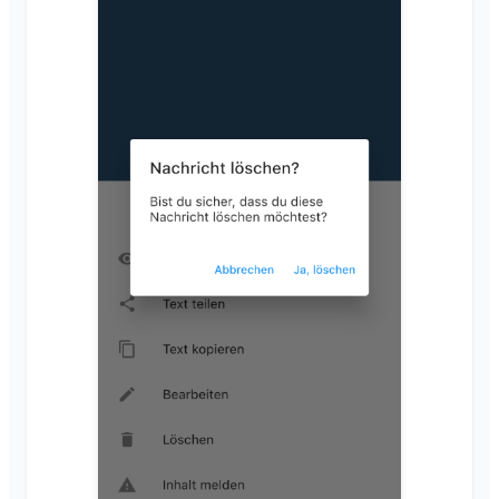
Mitgliederliste
Hintergrund anpassen
Mitglieder entfernen
App-Zugriffsberechtigungen
Area-Admin
Account schließen
Areas verwalten
Beitrittsanfrage auf Vereinswebseite
Name des Klubraums ändern
Klubraum schließen