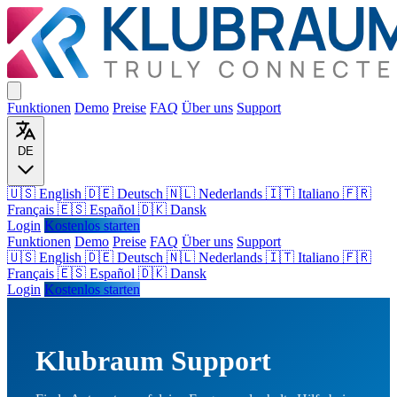
Funktionen
Demo
Preise
FAQ
Über uns
Support
DE
🇺🇸 English
🇩🇪 Deutsch
🇳🇱 Nederlands
🇮🇹 Italiano
🇫🇷
Français
🇪🇸 Español
🇩🇰 Dansk
Login
Kostenlos starten
Funktionen
Demo
Preise
FAQ
Über uns
Support
🇺🇸
English
🇩🇪
Deutsch
🇳🇱
Nederlands
🇮🇹
Italiano
🇫🇷
Français
🇪🇸
Español
🇩🇰
Dansk
Login
Kostenlos starten
Klubraum Support