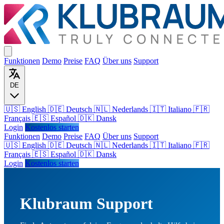
Funktionen
Demo
Preise
FAQ
Über uns
Support
DE
🇺🇸 English
🇩🇪 Deutsch
🇳🇱 Nederlands
🇮🇹 Italiano
🇫🇷
Français
🇪🇸 Español
🇩🇰 Dansk
Login
Kostenlos starten
Funktionen
Demo
Preise
FAQ
Über uns
Support
🇺🇸
English
🇩🇪
Deutsch
🇳🇱
Nederlands
🇮🇹
Italiano
🇫🇷
Français
🇪🇸
Español
🇩🇰
Dansk
Login
Kostenlos starten
Klubraum Support