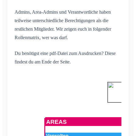
Konversation zu Event
Was ist eine Area?
Account & Einstellungen
Standort teilen
Areas
Lesebestätigung
Admins, Area-Admins und Verantwortliche haben
Was ist eine Area-Gruppe?
Persönlicher Kalender
Kalender
Mehrere Klubräume
Administration
teilweise unterschiedliche Berechtigungen als die
Nachricht löschen
Area erstellen
Synchronisation
Konversationen
Weiterer Klubraum
restlichen Mitglieder. Wir zeigen euch in folgender
Area beitreten
Quickstart für Admins
Klubraum Verlassen
Rollenmatrix, wer was darf.
Area verlassen
Berechtigungen
Ausloggen
Private Area
Zusätzliche Admins
Du benötigst eine pdf-Datei zum Ausdrucken? Diese
Name ändern
findest du am Ende der Seite.
Mitglieder einladen
E-Mail ändern
Einladungen erneut versenden
Profilbild ändern
Mitgliederliste
Hintergrund anpassen
Mitglieder entfernen
App-Zugriffsberechtigungen
Area-Admin
Account schließen
Areas verwalten
Beitrittsanfrage auf Vereinswebseite
Name des Klubraums ändern