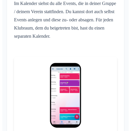
Im Kalender siehst du alle Events, die in deiner Gruppe
Standort teilen
/ deinem Verein stattfinden. Du kannst dort auch selbst
Persönlicher Kalender
Events anlegen und diese zu- oder absagen. Für jeden
Synchronisation
Klubraum, dem du beigetreten bist, hast du einen
Konversationen
separaten Kalender.
Was ist eine Konversation?
Benachrichtigungen
Private Konversation
Allgemein
Areas
Konversation in Area
Benachrichtigungsprofile
Konversation zu Event
Was ist eine Area?
Account & Einstellungen
Areas
Lesebestätigung
Was ist eine Area-Gruppe?
Kalender
Mehrere Klubräume
Administration
Nachricht löschen
Area erstellen
Konversationen
Weiterer Klubraum
Area beitreten
Quickstart für Admins
Sonstiges
Klubraum Verlassen
Area verlassen
Berechtigungen
Ausloggen
Unterstützte Browser
FAQ
Private Area
Zusätzliche Admins
Name ändern
Feedback