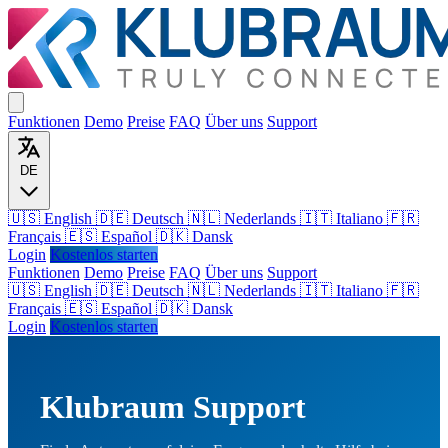
Funktionen
Demo
Preise
FAQ
Über uns
Support
DE
🇺🇸 English
🇩🇪 Deutsch
🇳🇱 Nederlands
🇮🇹 Italiano
🇫🇷
Français
🇪🇸 Español
🇩🇰 Dansk
Login
Kostenlos starten
Funktionen
Demo
Preise
FAQ
Über uns
Support
🇺🇸
English
🇩🇪
Deutsch
🇳🇱
Nederlands
🇮🇹
Italiano
🇫🇷
Français
🇪🇸
Español
🇩🇰
Dansk
Login
Kostenlos starten
Klubraum Support