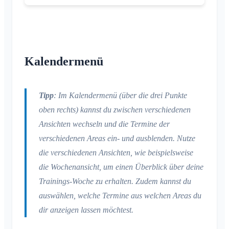
Mitglieder einladen
E-Mail ändern
Use Cases
Einladungen erneut versenden
Profilbild ändern
Mitgliederliste
Hintergrund anpassen
Mitglieder entfernen
Kalendermenü
App-Zugriffsberechtigungen
Area-Admin
Account schließen
Areas verwalten
Tipp
: Im Kalendermenü (über die drei Punkte
Beitrittsanfrage auf Vereinswebseite
oben rechts) kannst du zwischen verschiedenen
Name des Klubraums ändern
Ansichten wechseln und die Termine der
Klubraum schließen
verschiedenen Areas ein- und ausblenden. Nutze
die verschiedenen Ansichten, wie beispielsweise
die Wochenansicht, um einen Überblick über deine
Trainings-Woche zu erhalten. Zudem kannst du
auswählen, welche Termine aus welchen Areas du
dir anzeigen lassen möchtest.