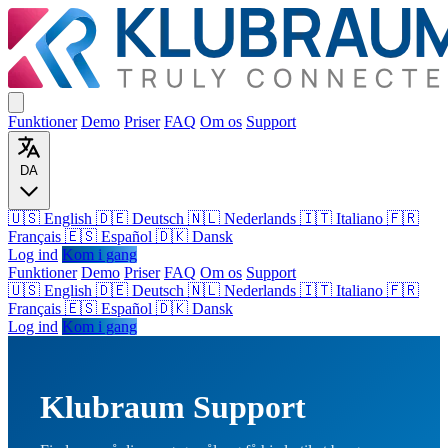
Funktioner
Demo
Priser
FAQ
Om os
Support
DA
🇺🇸 English
🇩🇪 Deutsch
🇳🇱 Nederlands
🇮🇹 Italiano
🇫🇷
Français
🇪🇸 Español
🇩🇰 Dansk
Log ind
Kom i gang
Funktioner
Demo
Priser
FAQ
Om os
Support
🇺🇸
English
🇩🇪
Deutsch
🇳🇱
Nederlands
🇮🇹
Italiano
🇫🇷
Français
🇪🇸
Español
🇩🇰
Dansk
Log ind
Kom i gang
Klubraum Support