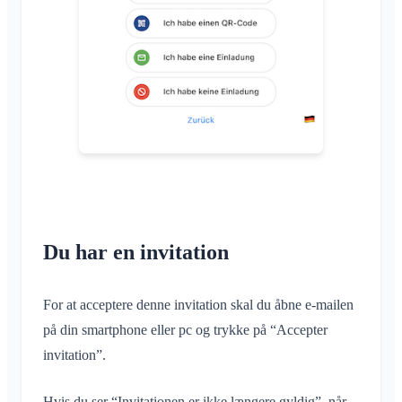
Inviter medlemmer
Skift e-mail
Anvendelsesområder
Gensend invitationer
Skift profilbillede
Medlemsliste
Tilpas baggrund
Fjern medlemmer
App-adgangstilladelser
Område-admin
Luk konto
Administrer Områder
Anmodning om medlemskab på klubbens hjemmeside
Skift Klubraum-navn
Luk Klubraum
Du har en invitation
For at acceptere denne invitation skal du åbne e-mailen
på din smartphone eller pc og trykke på “Accepter
invitation”.
Hvis du ser “Invitationen er ikke længere gyldig”, når