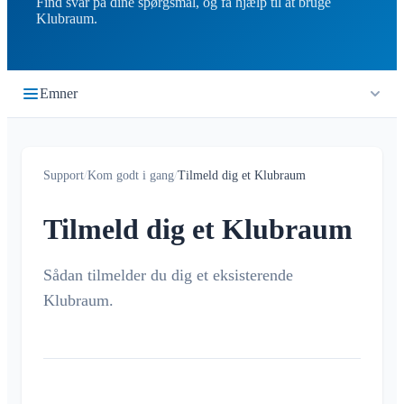
Find svar på dine spørgsmål, og få hjælp til at bruge
Klubraum.
Emner
Kom godt i gang
Support
/
Kom godt i gang
/
Tilmeld dig et Klubraum
Hurtig start
Log ind
Tilmeld dig et Klubraum
Tilmeld dig et Klubraum
Nyt Klubraum
Sådan tilmelder du dig et eksisterende
Klubraum.
Tips til brug af appen
Introduktionstips
Børn i Klubraum
Fejlfindingsguide