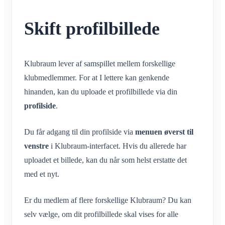
Samtale til begivenhed
Hvad er et område?
Konto og indstillinger
Deling af placering
Områder
Læsekvittering
Hvad er en områdegruppe?
Skift profilbillede
Personlig kalender
Kalender
Flere Klubraum
Slet besked
Opret område
Synkronisering
Samtaler
Yderligere Klubraum
Deltag i område
Forlad Klubraum
Klubraum lever af samspillet mellem forskellige
Forlad område
Log ud
klubmedlemmer. For at I lettere kan genkende
Privat område
hinanden, kan du uploade et profilbillede via din
Skift navn
profilside
.
Skift e-mail
Skift profilbillede
Du får adgang til din profilside via
menuen øverst til
Tilpas baggrund
venstre
i Klubraum-interfacet. Hvis du allerede har
App-adgangstilladelser
uploadet et billede, kan du når som helst erstatte det
Luk konto
med et nyt.
Administration
Er du medlem af flere forskellige Klubraum? Du kan
selv vælge, om dit profilbillede skal vises for alle
Hurtig start for administratorer
Diverse