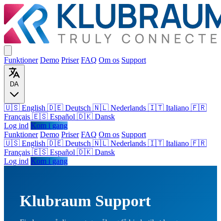
Funktioner
Demo
Priser
FAQ
Om os
Support
DA
🇺🇸 English
🇩🇪 Deutsch
🇳🇱 Nederlands
🇮🇹 Italiano
🇫🇷
Français
🇪🇸 Español
🇩🇰 Dansk
Log ind
Kom i gang
Funktioner
Demo
Priser
FAQ
Om os
Support
🇺🇸
English
🇩🇪
Deutsch
🇳🇱
Nederlands
🇮🇹
Italiano
🇫🇷
Français
🇪🇸
Español
🇩🇰
Dansk
Log ind
Kom i gang
Klubraum Support