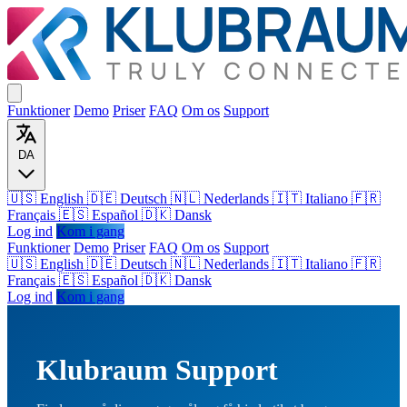
Funktioner
Demo
Priser
FAQ
Om os
Support
DA
🇺🇸 English
🇩🇪 Deutsch
🇳🇱 Nederlands
🇮🇹 Italiano
🇫🇷
Français
🇪🇸 Español
🇩🇰 Dansk
Log ind
Kom i gang
Funktioner
Demo
Priser
FAQ
Om os
Support
🇺🇸
English
🇩🇪
Deutsch
🇳🇱
Nederlands
🇮🇹
Italiano
🇫🇷
Français
🇪🇸
Español
🇩🇰
Dansk
Log ind
Kom i gang
Klubraum Support