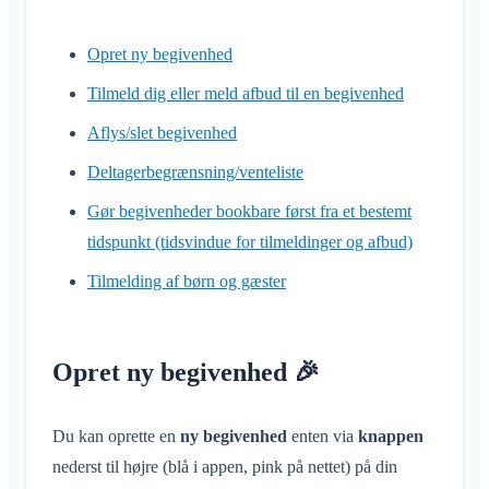
Deling af placering
Personlig kalender
Opret ny begivenhed
Synkronisering
Tilmeld dig eller meld afbud til en begivenhed
Aflys/slet begivenhed
Samtaler
Deltagerbegrænsning/venteliste
Hvad er en samtale?
Notifikationer
Gør begivenheder bookbare først fra et bestemt
Privat samtale
Generelt
tidspunkt (tidsvindue for tilmeldinger og afbud)
Områder
Samtale i Område
Notifikationsprofiler
Tilmelding af børn og gæster
Samtale til begivenhed
Hvad er et område?
Konto og indstillinger
Områder
Læsekvittering
Hvad er en områdegruppe?
Kalender
Flere Klubraum
Administration
Slet besked
Opret område
Opret ny begivenhed 🎉
Samtaler
Yderligere Klubraum
Deltag i område
Hurtig start for administratorer
Diverse
Forlad Klubraum
Forlad område
Tilladelser
Du kan oprette en
ny begivenhed
enten via
knappen
Log ud
Understøttede browsere
Ofte stillede spørgsmål
Privat område
nederst til højre (blå i appen, pink på nettet) på din
Flere administratorer
Skift navn
Feedback