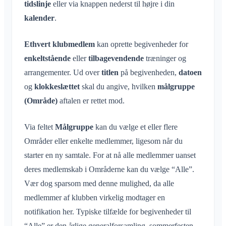
tidslinje
eller via knappen nederst til højre i din
Inviter medlemmer
Skift e-mail
Anvendelsesområder
kalender
.
Gensend invitationer
Skift profilbillede
Medlemsliste
Ethvert klubmedlem
kan oprette begivenheder for
Tilpas baggrund
Fjern medlemmer
enkeltstående
eller
tilbagevendende
træninger og
App-adgangstilladelser
Område-admin
arrangementer. Ud over
titlen
på begivenheden,
datoen
Luk konto
og
Administrer Områder
klokkeslættet
skal du angive, hvilken
målgruppe
(Område)
aftalen er rettet mod.
Anmodning om medlemskab på klubbens hjemmeside
Skift Klubraum-navn
Via feltet
Målgruppe
kan du vælge et eller flere
Luk Klubraum
Områder eller enkelte medlemmer, ligesom når du
starter en ny samtale. For at nå alle medlemmer uanset
deres medlemskab i Områderne kan du vælge “Alle”.
Vær dog sparsom med denne mulighed, da alle
medlemmer af klubben virkelig modtager en
notifikation her. Typiske tilfælde for begivenheder til
“Alle” er den årlige generalforsamling, sommerfesten,