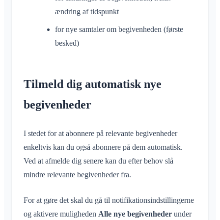
Fjern medlemmer
ændring af tidspunkt
App-adgangstilladelser
Område-admin
Luk konto
for nye samtaler om begivenheden (første
Administrer Områder
besked)
Anmodning om medlemskab på klubbens hjemmeside
Skift Klubraum-navn
Tilmeld dig automatisk nye
Luk Klubraum
begivenheder
I stedet for at abonnere på relevante begivenheder
enkeltvis kan du også abonnere på dem automatisk.
Ved at afmelde dig senere kan du efter behov slå
mindre relevante begivenheder fra.
For at gøre det skal du gå til notifikationsindstillingerne
og aktivere muligheden
Alle nye begivenheder
under