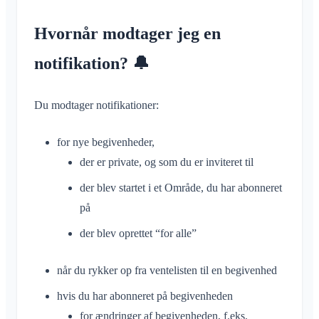
Samtale til begivenhed
Deling af placering
Områder
Læsekvittering
Hvornår modtager jeg en
Personlig kalender
Kalender
Slet besked
Synkronisering
notifikation? 🔔
Samtaler
Områder
Du modtager notifikationer:
Hvad er et område?
Konto og indstillinger
Hvad er en områdegruppe?
for nye begivenheder,
Flere Klubraum
Administration
der er private, og som du er inviteret til
Opret område
Yderligere Klubraum
Deltag i område
der blev startet i et Område, du har abonneret
Hurtig start for administratorer
Diverse
Forlad Klubraum
på
Forlad område
Tilladelser
Log ud
Understøttede browsere
Ofte stillede spørgsmål
Privat område
der blev oprettet “for alle”
Flere administratorer
Skift navn
Feedback
Inviter medlemmer
Skift e-mail
når du rykker op fra ventelisten til en begivenhed
Anvendelsesområder
Gensend invitationer
Skift profilbillede
hvis du har abonneret på begivenheden
Medlemsliste
Tilpas baggrund
for ændringer af begivenheden, f.eks.