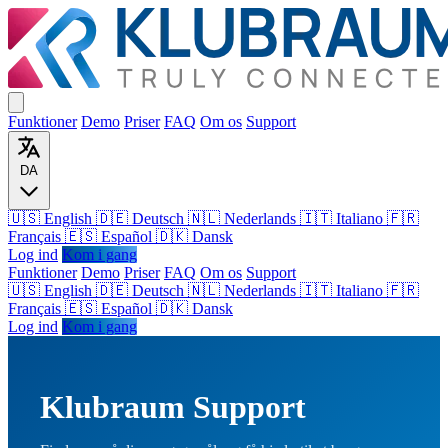
Funktioner
Demo
Priser
FAQ
Om os
Support
DA
🇺🇸 English
🇩🇪 Deutsch
🇳🇱 Nederlands
🇮🇹 Italiano
🇫🇷
Français
🇪🇸 Español
🇩🇰 Dansk
Log ind
Kom i gang
Funktioner
Demo
Priser
FAQ
Om os
Support
🇺🇸
English
🇩🇪
Deutsch
🇳🇱
Nederlands
🇮🇹
Italiano
🇫🇷
Français
🇪🇸
Español
🇩🇰
Dansk
Log ind
Kom i gang
Klubraum Support