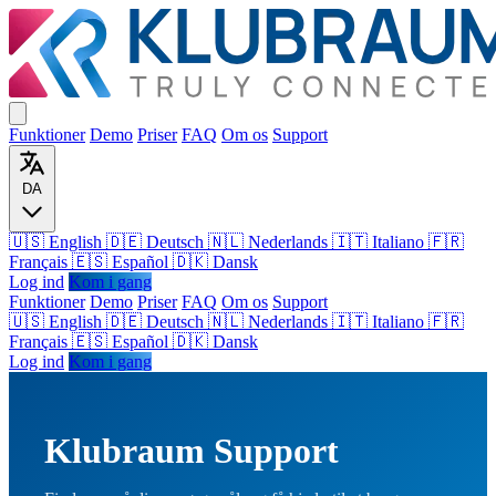
Funktioner
Demo
Priser
FAQ
Om os
Support
DA
🇺🇸 English
🇩🇪 Deutsch
🇳🇱 Nederlands
🇮🇹 Italiano
🇫🇷
Français
🇪🇸 Español
🇩🇰 Dansk
Log ind
Kom i gang
Funktioner
Demo
Priser
FAQ
Om os
Support
🇺🇸
English
🇩🇪
Deutsch
🇳🇱
Nederlands
🇮🇹
Italiano
🇫🇷
Français
🇪🇸
Español
🇩🇰
Dansk
Log ind
Kom i gang
Klubraum Support