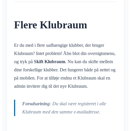
Samtale til begivenhed
Hvad er et område?
Konto og indstillinger
Deling af placering
Områder
Læsekvittering
Hvad er en områdegruppe?
Personlig kalender
Kalender
Flere Klubraum
Slet besked
Opret område
Flere Klubraum
Synkronisering
Samtaler
Yderligere Klubraum
Deltag i område
Forlad Klubraum
Forlad område
Log ud
Er du med i flere uafhængige klubber, der bruger
Privat område
Klubraum? Intet problem! Åbn blot din oversigtsmenu,
Skift navn
og tryk på
Skift Klubraum
. Nu kan du skifte mellem
Skift e-mail
dine forskellige klubber. Det fungerer både på nettet og
Skift profilbillede
på mobilen. For at tilføje endnu et Klubraum skal en
Tilpas baggrund
admin invitere dig til det nye Klubraum.
App-adgangstilladelser
Luk konto
Forudsætning
: Du skal være registreret i alle
Klubraum med den samme e-mailadresse.
Administration
Hurtig start for administratorer
Diverse