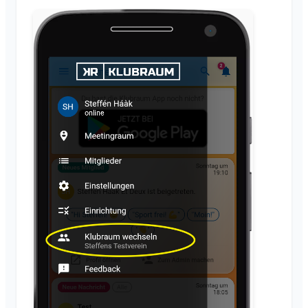
Tilladelser
Understøttede browsere
Ofte stillede spørgsmål
Flere administratorer
Feedback
Inviter medlemmer
Anvendelsesområder
Gensend invitationer
Medlemsliste
Fjern medlemmer
Område-admin
Administrer Områder
Anmodning om medlemskab på klubbens hjemmeside
Skift Klubraum-navn
Luk Klubraum