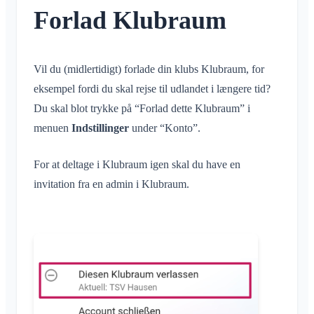
Samtale til begivenhed
Hvad er et område?
Konto og indstillinger
Forlad Klubraum
Deling af placering
Områder
Læsekvittering
Hvad er en områdegruppe?
Personlig kalender
Kalender
Flere Klubraum
Slet besked
Opret område
Synkronisering
Samtaler
Yderligere Klubraum
Vil du (midlertidigt) forlade din klubs Klubraum, for
Deltag i område
Forlad Klubraum
eksempel fordi du skal rejse til udlandet i længere tid?
Forlad område
Log ud
Du skal blot trykke på “Forlad dette Klubraum” i
Privat område
menuen
Indstillinger
under “Konto”.
Skift navn
Skift e-mail
For at deltage i Klubraum igen skal du have en
Skift profilbillede
invitation fra en admin i Klubraum.
Tilpas baggrund
App-adgangstilladelser
Luk konto
Administration
Hurtig start for administratorer
Diverse