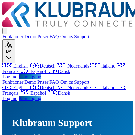
Funktioner
Demo
Priser
FAQ
Om os
Support
DA
🇺🇸 English
🇩🇪 Deutsch
🇳🇱 Nederlands
🇮🇹 Italiano
🇫🇷
Français
🇪🇸 Español
🇩🇰 Dansk
Log ind
Kom i gang
Funktioner
Demo
Priser
FAQ
Om os
Support
🇺🇸
English
🇩🇪
Deutsch
🇳🇱
Nederlands
🇮🇹
Italiano
🇫🇷
Français
🇪🇸
Español
🇩🇰
Dansk
Log ind
Kom i gang
Klubraum Support