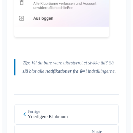
Tilladelser
Understøttede browsere
Ofte stillede spørgsmål
Flere administratorer
Feedback
Inviter medlemmer
Anvendelsesområder
Gensend invitationer
Medlemsliste
Fjern medlemmer
Område-admin
Tip
: Vil du bare være uforstyrret et stykke tid? Så
Administrer Områder
slå
blot alle
notifikationer
fra 📴
i indstillingerne.
Anmodning om medlemskab på klubbens hjemmeside
Skift Klubraum-navn
Luk Klubraum
Forrige
Yderligere Klubraum
Næste