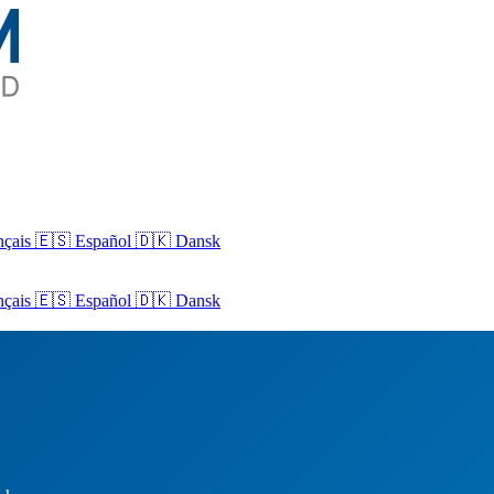
nçais
🇪🇸 Español
🇩🇰 Dansk
nçais
🇪🇸
Español
🇩🇰
Dansk