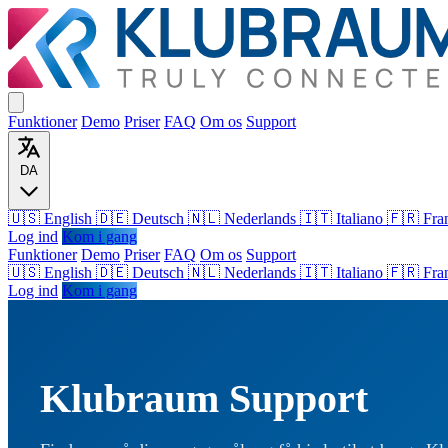
Funktioner
Demo
Priser
FAQ
Om os
Support
DA
🇺🇸 English
🇩🇪 Deutsch
🇳🇱 Nederlands
🇮🇹 Italiano
🇫🇷 Fra
Log ind
Kom i gang
Funktioner
Demo
Priser
FAQ
Om os
Support
🇺🇸
English
🇩🇪
Deutsch
🇳🇱
Nederlands
🇮🇹
Italiano
🇫🇷
Fra
Log ind
Kom i gang
Klubraum Support