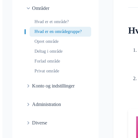
Samkørsel
Generelt
Samtale i Område
Områder
Tilmelding af børn og gæster
Notifikationsprofiler
Samtale til begivenhed
Deling af placering
Hvad er et område?
Områder
Læsekvittering
Hv
Personlig kalender
Hvad er en områdegruppe?
Kalender
Slet besked
Synkronisering
Opret område
Samtaler
Deltag i område
Forlad område
Privat område
Konto og indstillinger
Flere Klubraum
Administration
Yderligere Klubraum
Hurtig start for
Forlad Klubraum
Diverse
administratorer
Log ud
Tilladelser
Understøttede browsere