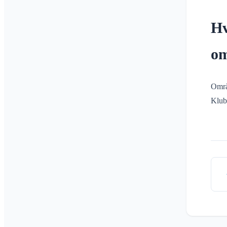
Hv
om
Områ
Klub