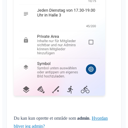
Medlemsliste
Tilpas baggrund
Fjern medlemmer
App-adgangstilladelser
Område-admin
Luk konto
Administrer Områder
Anmodning om medlemskab på klubbens hjemmeside
Skift Klubraum-navn
Luk Klubraum
Du kan kun oprette et område som
admin
.
Hvordan
bliver jeg admin?