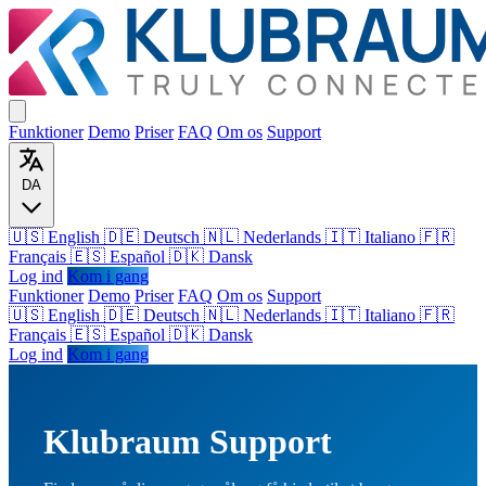
Funktioner
Demo
Priser
FAQ
Om os
Support
DA
🇺🇸 English
🇩🇪 Deutsch
🇳🇱 Nederlands
🇮🇹 Italiano
🇫🇷
Français
🇪🇸 Español
🇩🇰 Dansk
Log ind
Kom i gang
Funktioner
Demo
Priser
FAQ
Om os
Support
🇺🇸
English
🇩🇪
Deutsch
🇳🇱
Nederlands
🇮🇹
Italiano
🇫🇷
Français
🇪🇸
Español
🇩🇰
Dansk
Log ind
Kom i gang
Klubraum Support