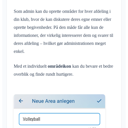
Samtale til begivenhed
Hvad er et område?
Deling af placering
Områder
Læsekvittering
Som admin kan du oprette områder for hver afdeling i
Hvad er en områdegruppe?
Personlig kalender
Kalender
din klub, hvor de kan diskutere deres egne emner eller
Slet besked
Opret område
Synkronisering
Samtaler
oprette begivenheder. På den måde får alle kun de
Deltag i område
informationer, der virkelig interesserer dem og svarer til
Forlad område
deres afdeling – hvilket gør administrationen meget
Privat område
enkel.
Konto og indstillinger
Med et individuelt
områdeikon
kan du bevare et bedre
Flere Klubraum
Administration
overblik og finde rundt hurtigere.
Yderligere Klubraum
Hurtig start for administratorer
Diverse
Forlad Klubraum
Tilladelser
Log ud
Understøttede browsere
Ofte stillede spørgsmål
Flere administratorer
Skift navn
Feedback
Inviter medlemmer
Skift e-mail
Anvendelsesområder
Gensend invitationer
Skift profilbillede