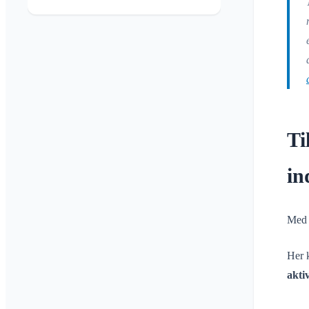
Skift e-mail
Inviter medlemmer
Anvendelsesområder
Skift profilbillede
Gensend invitationer
Tilpas baggrund
Medlemsliste
App-adgangstilladelser
Fjern medlemmer
Luk konto
Område-admin
Administrer Områder
Ti
Anmodning om medlemskab
på klubbens hjemmeside
in
Skift Klubraum-navn
Luk Klubraum
Med 
Her 
akti