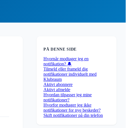
PÅ DENNE SIDE
Hvornår modtager jeg en
notifikation? 🔔
Tilmeld eller frameld dig
notifikationer individuelt med
Klubraum
Aktivt abonnere
Aktivt afmelde
Hvordan tilpasser jeg mine
notifikationer?
Hvorfor modtager jeg ikke
notifikationer for nye beskeder?
Skift notifikationer på din telefon