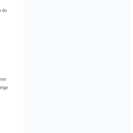
n du
erer
vælge