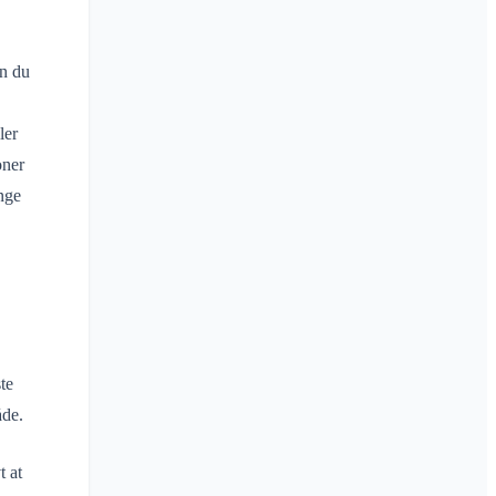
an du
ler
oner
ange
te
åde.
t at