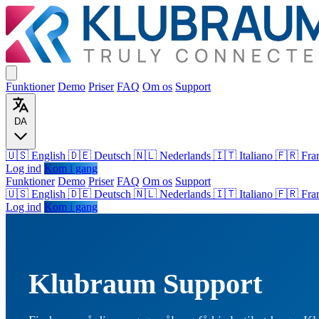
Funktioner
Demo
Priser
FAQ
Om os
Support
DA
🇺🇸 English
🇩🇪 Deutsch
🇳🇱 Nederlands
🇮🇹 Italiano
🇫🇷 Fra
Log ind
Kom i gang
Funktioner
Demo
Priser
FAQ
Om os
Support
🇺🇸
English
🇩🇪
Deutsch
🇳🇱
Nederlands
🇮🇹
Italiano
🇫🇷
Fra
Log ind
Kom i gang
Klubraum Support