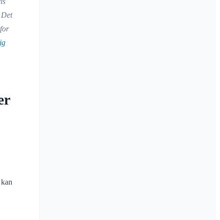
is
 Det
for
ig
er
 kan