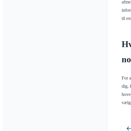
afmel
infor
til e
Hv
no
For a
dig, 
hove
vælg