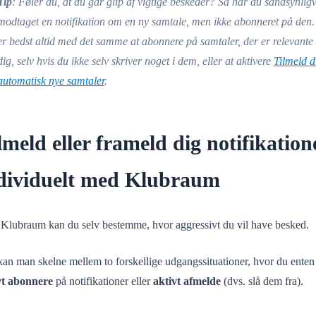
Tip
: Føler du, at du går glip af vigtige beskeder? Så har du sandsynligv
modtaget en notifikation om en ny samtale, men ikke abonneret på den.
er bedst altid med det samme at abonnere på samtaler, der er relevante 
dig, selv hvis du ikke selv skriver noget i dem, eller at aktivere
Tilmeld d
automatisk nye samtaler
.
lmeld eller frameld dig notifikation
dividuelt med Klubraum
Klubraum kan du selv bestemme, hvor aggressivt du vil have besked.
kan man skelne mellem to forskellige udgangssituationer, hvor du enten
vt abonnere
på notifikationer eller
aktivt afmelde
(dvs. slå dem fra).