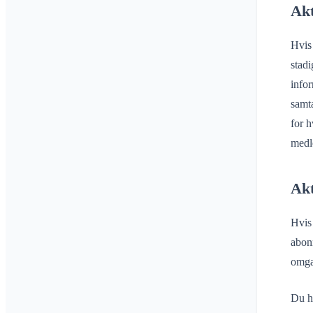
Akt
Hvis 
stadi
info
samta
for h
medl
Akt
Hvis 
abonn
omga
Du ha