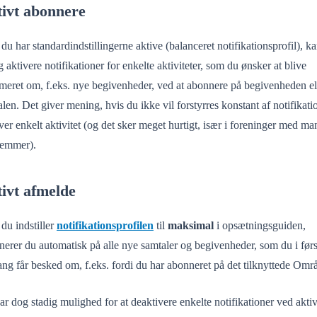
ivt abonnere
du har standardindstillingerne aktive (balanceret notifikationsprofil), k
g aktivere notifikationer for enkelte aktiviteter, som du ønsker at blive
rmeret om, f.eks. nye begivenheder, ved at abonnere på begivenheden el
len. Det giver mening, hvis du ikke vil forstyrres konstant af notifikati
ver enkelt aktivitet (og det sker meget hurtigt, især i foreninger med m
emmer).
ivt afmelde
du indstiller
notifikationsprofilen
til
maksimal
i opsætningsguiden,
erer du automatisk på alle nye samtaler og begivenheder, som du i førs
ng får besked om, f.eks. fordi du har abonneret på det tilknyttede Omr
r dog stadig mulighed for at deaktivere enkelte notifikationer ved aktiv