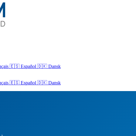
nçais
🇪🇸 Español
🇩🇰 Dansk
nçais
🇪🇸
Español
🇩🇰
Dansk