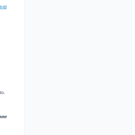
iviti
to.
ione