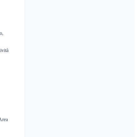
o,
ività
’Area