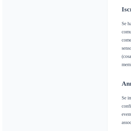
Isc
Se ha
comun
come 
senso
(cosa
memb
Ann
Se im
confi
event
assoc