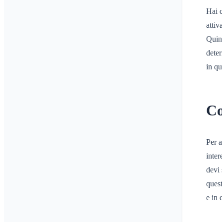
Hai c
attiv
Quind
deter
in q
Co
Per a
inter
devi 
quest
e in