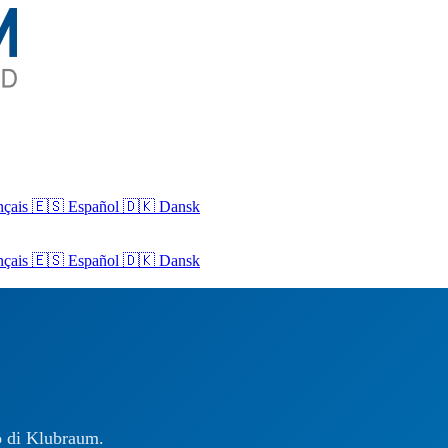
nçais
🇪🇸 Español
🇩🇰 Dansk
nçais
🇪🇸
Español
🇩🇰
Dansk
so di Klubraum.