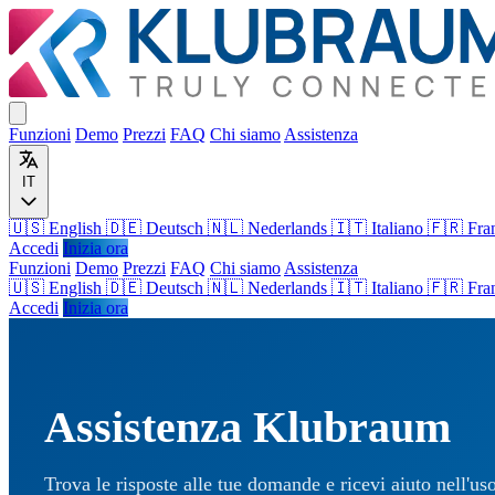
Funzioni
Demo
Prezzi
FAQ
Chi siamo
Assistenza
IT
🇺🇸 English
🇩🇪 Deutsch
🇳🇱 Nederlands
🇮🇹 Italiano
🇫🇷 Fra
Accedi
Inizia ora
Funzioni
Demo
Prezzi
FAQ
Chi siamo
Assistenza
🇺🇸
English
🇩🇪
Deutsch
🇳🇱
Nederlands
🇮🇹
Italiano
🇫🇷
Fra
Accedi
Inizia ora
Assistenza Klubraum
Trova le risposte alle tue domande e ricevi aiuto nell'u