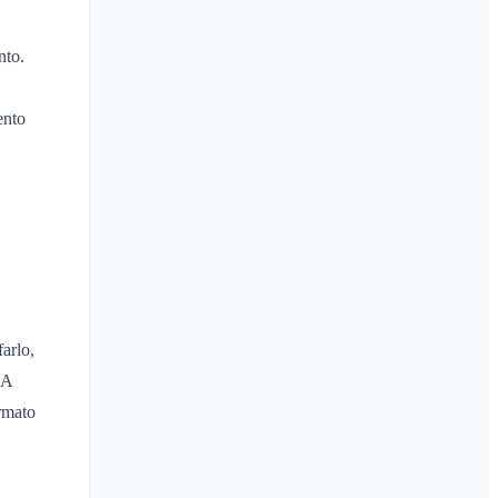
nto.
ento
arlo,
 A
ormato