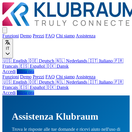
Funzioni
Demo
Prezzi
FAQ
Chi siamo
Assistenza
IT
🇺🇸 English
🇩🇪 Deutsch
🇳🇱 Nederlands
🇮🇹 Italiano
🇫🇷
Français
🇪🇸 Español
🇩🇰 Dansk
Accedi
Inizia ora
Funzioni
Demo
Prezzi
FAQ
Chi siamo
Assistenza
🇺🇸
English
🇩🇪
Deutsch
🇳🇱
Nederlands
🇮🇹
Italiano
🇫🇷
Français
🇪🇸
Español
🇩🇰
Dansk
Accedi
Inizia ora
Assistenza Klubraum
Trova le risposte alle tue domande e ricevi aiuto nell'uso di