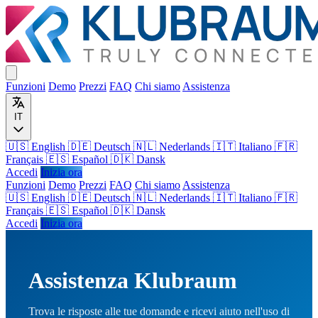
Funzioni
Demo
Prezzi
FAQ
Chi siamo
Assistenza
IT
🇺🇸 English
🇩🇪 Deutsch
🇳🇱 Nederlands
🇮🇹 Italiano
🇫🇷
Français
🇪🇸 Español
🇩🇰 Dansk
Accedi
Inizia ora
Funzioni
Demo
Prezzi
FAQ
Chi siamo
Assistenza
🇺🇸
English
🇩🇪
Deutsch
🇳🇱
Nederlands
🇮🇹
Italiano
🇫🇷
Français
🇪🇸
Español
🇩🇰
Dansk
Accedi
Inizia ora
Assistenza Klubraum
Trova le risposte alle tue domande e ricevi aiuto nell'uso di