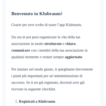
Account e impostazioni
Condivisione della posizione
Aree
Conferma di lettura
Cos'è un gruppo di aree?
Calendario personale
Calendario
Più Klubraum
Benvenuto in Klubraum!
Amministrazione
Elimina un messaggio
Crea un'Area
Sincronizzazione
Conversazioni
Klubraum aggiuntivo
Unisciti a un'Area
Avvio rapido per gli amministratori
Grazie per aver scelto di usare l’app Klubraum.
Lascia il Klubraum
Lascia un'Area
Autorizzazioni
Esci
Area privata
Da ora in poi puoi organizzare la vita della tua
Altri amministratori
Cambia nome
associazione in modo
strutturato
e
chiaro
,
Invita membri
Cambia e-mail
comunicare
con i membri della tua associazione in
Reinvia inviti
Cambia immagine del profilo
qualsiasi momento e restare sempre
aggiornato
.
Elenco dei membri
Personalizza lo sfondo
Rimuovi membri
Per iniziare nel modo giusto, ti spieghiamo brevemente
Autorizzazioni di accesso dell'app
Amministratore dell'area
i punti più importanti per un’amministrazione di
Chiudi account
successo. Se ti sei già registrato, dovresti aver già
Gestione delle Area
ricevuto la seguente checklist.
Richiesta di adesione sul sito dell'associazione
Cambia il nome del Klubraum
Registrati a Klubraum
Chiudi il Klubraum