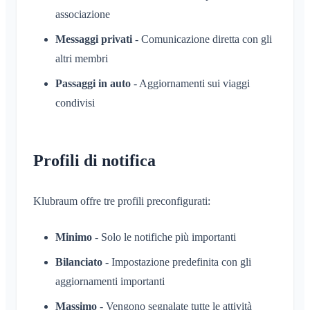
Autorizzazioni di accesso dell'app
associazione
Amministratore dell'area
Chiudi account
Messaggi privati
- Comunicazione diretta con gli
Gestione delle Area
altri membri
Richiesta di adesione sul sito dell'associazione
Passaggi in auto
- Aggiornamenti sui viaggi
Cambia il nome del Klubraum
condivisi
Chiudi il Klubraum
Profili di notifica
Klubraum offre tre profili preconfigurati:
Minimo
- Solo le notifiche più importanti
Bilanciato
- Impostazione predefinita con gli
aggiornamenti importanti
Massimo
- Vengono segnalate tutte le attività