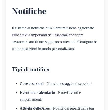
Condivisione della posizione
Aree
Conferma di lettura
Notifiche
Calendario personale
Calendario
Elimina un messaggio
Sincronizzazione
Conversazioni
Il sistema di notifiche di Klubraum ti tiene aggiornato
Aree
sulle attività importanti dell’associazione senza
Cos'è un'Area?
Account e impostazioni
sovraccaricarti di messaggi poco rilevanti. Configura le
Cos'è un gruppo di aree?
tue impostazioni in modo personalizzato.
Più Klubraum
Amministrazione
Crea un'Area
Klubraum aggiuntivo
Unisciti a un'Area
Avvio rapido per gli amministratori
Varie
Lascia il Klubraum
Tipi di notifica
Lascia un'Area
Autorizzazioni
Esci
Browser supportati
FAQ
Area privata
Altri amministratori
Cambia nome
Feedback
Conversazioni
- Nuovi messaggi e discussioni
Invita membri
Cambia e-mail
Casi d'uso
Eventi del calendario
- Nuovi eventi e
Reinvia inviti
Cambia immagine del profilo
aggiornamenti
Elenco dei membri
Personalizza lo sfondo
Attività delle Aree
- Novità dai reparti della tua
Rimuovi membri