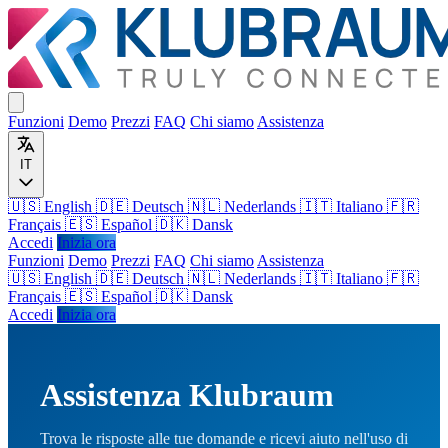
Funzioni
Demo
Prezzi
FAQ
Chi siamo
Assistenza
IT
🇺🇸 English
🇩🇪 Deutsch
🇳🇱 Nederlands
🇮🇹 Italiano
🇫🇷
Français
🇪🇸 Español
🇩🇰 Dansk
Accedi
Inizia ora
Funzioni
Demo
Prezzi
FAQ
Chi siamo
Assistenza
🇺🇸
English
🇩🇪
Deutsch
🇳🇱
Nederlands
🇮🇹
Italiano
🇫🇷
Français
🇪🇸
Español
🇩🇰
Dansk
Accedi
Inizia ora
Assistenza Klubraum
Trova le risposte alle tue domande e ricevi aiuto nell'uso di