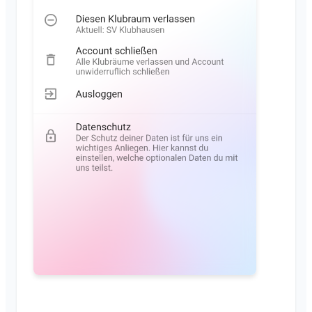
Browser supportati
FAQ
Altri amministratori
Feedback
Invita membri
Casi d'uso
Reinvia inviti
Elenco dei membri
Rimuovi membri
Amministratore dell'area
Gestione delle Area
Richiesta di adesione sul sito dell'associazione
Cambia il nome del Klubraum
Chiudi il Klubraum