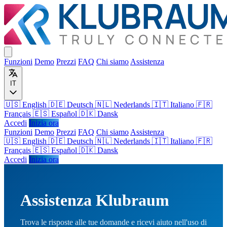
Funzioni
Demo
Prezzi
FAQ
Chi siamo
Assistenza
IT
🇺🇸 English
🇩🇪 Deutsch
🇳🇱 Nederlands
🇮🇹 Italiano
🇫🇷
Français
🇪🇸 Español
🇩🇰 Dansk
Accedi
Inizia ora
Funzioni
Demo
Prezzi
FAQ
Chi siamo
Assistenza
🇺🇸
English
🇩🇪
Deutsch
🇳🇱
Nederlands
🇮🇹
Italiano
🇫🇷
Français
🇪🇸
Español
🇩🇰
Dansk
Accedi
Inizia ora
Assistenza Klubraum
Trova le risposte alle tue domande e ricevi aiuto nell'uso di