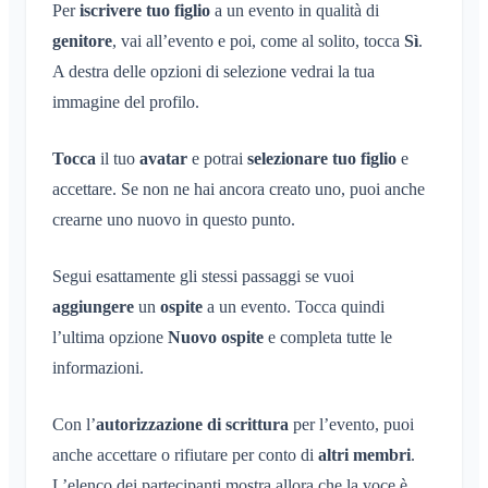
Condivisione della posizione
Per
iscrivere tuo figlio
a un evento in qualità di
genitore
Calendario personale
, vai all’evento e poi, come al solito, tocca
Sì
.
A destra delle opzioni di selezione vedrai la tua
Sincronizzazione
immagine del profilo.
Conversazioni
Tocca
il tuo
avatar
e potrai
selezionare tuo figlio
e
Cos'è una conversazione?
Notifiche
accettare. Se non ne hai ancora creato uno, puoi anche
Conversazione privata
crearne uno nuovo in questo punto.
Generali
Aree
Conversazione in un'Area
Profili di notifica
Conversazione per un evento
Cos'è un'Area?
Segui esattamente gli stessi passaggi se vuoi
Account e impostazioni
Aree
Conferma di lettura
aggiungere
un
ospite
a un evento. Tocca quindi
Cos'è un gruppo di aree?
Calendario
Più Klubraum
l’ultima opzione
Nuovo ospite
e completa tutte le
Amministrazione
Elimina un messaggio
Crea un'Area
Conversazioni
Klubraum aggiuntivo
informazioni.
Unisciti a un'Area
Avvio rapido per gli amministratori
Varie
Lascia il Klubraum
Lascia un'Area
Autorizzazioni
Con l’
autorizzazione di scrittura
per l’evento, puoi
Esci
Browser supportati
FAQ
Area privata
Altri amministratori
anche accettare o rifiutare per conto di
altri membri
.
Cambia nome
Feedback
L’elenco dei partecipanti mostra allora che la voce è
Invita membri