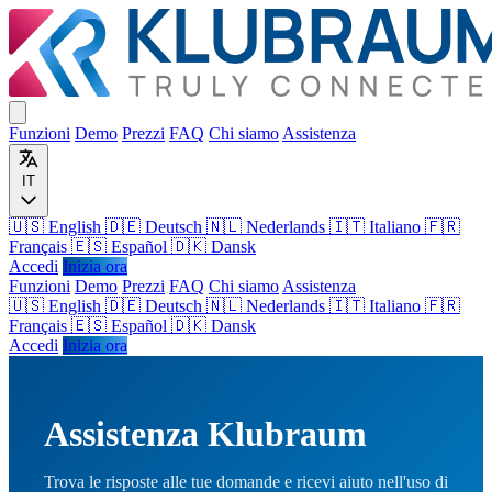
Funzioni
Demo
Prezzi
FAQ
Chi siamo
Assistenza
IT
🇺🇸 English
🇩🇪 Deutsch
🇳🇱 Nederlands
🇮🇹 Italiano
🇫🇷
Français
🇪🇸 Español
🇩🇰 Dansk
Accedi
Inizia ora
Funzioni
Demo
Prezzi
FAQ
Chi siamo
Assistenza
🇺🇸
English
🇩🇪
Deutsch
🇳🇱
Nederlands
🇮🇹
Italiano
🇫🇷
Français
🇪🇸
Español
🇩🇰
Dansk
Accedi
Inizia ora
Assistenza Klubraum
Trova le risposte alle tue domande e ricevi aiuto nell'uso di