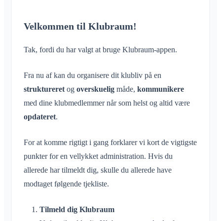
Samtale til begivenhed
Hvad er et område?
Konto og indstillinger
Deling af placering
Områder
Læsekvittering
Hvad er en områdegruppe?
Personlig kalender
Velkommen til Klubraum!
Kalender
Flere Klubraum
Administration
Slet besked
Opret område
Synkronisering
Samtaler
Yderligere Klubraum
Tak, fordi du har valgt at bruge Klubraum-appen.
Deltag i område
Hurtig start for administratorer
Forlad Klubraum
Forlad område
Tilladelser
Fra nu af kan du organisere dit klubliv på en
Log ud
Privat område
Flere administratorer
struktureret
og
overskuelig
måde,
kommunikere
Skift navn
Inviter medlemmer
med dine klubmedlemmer når som helst og altid være
Skift e-mail
Gensend invitationer
opdateret
.
Skift profilbillede
Medlemsliste
Tilpas baggrund
For at komme rigtigt i gang forklarer vi kort de vigtigste
Fjern medlemmer
App-adgangstilladelser
punkter for en vellykket administration. Hvis du
Område-admin
allerede har tilmeldt dig, skulle du allerede have
Luk konto
Administrer Områder
modtaget følgende tjekliste.
Anmodning om medlemskab på klubbens hjemmeside
Tilmeld dig Klubraum
Skift Klubraum-navn