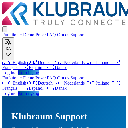
Funktioner
Demo
Priser
FAQ
Om os
Support
DA
🇺🇸 English
🇩🇪 Deutsch
🇳🇱 Nederlands
🇮🇹 Italiano
🇫🇷
Français
🇪🇸 Español
🇩🇰 Dansk
Log ind
Kom i gang
Funktioner
Demo
Priser
FAQ
Om os
Support
🇺🇸
English
🇩🇪
Deutsch
🇳🇱
Nederlands
🇮🇹
Italiano
🇫🇷
Français
🇪🇸
Español
🇩🇰
Dansk
Log ind
Kom i gang
Klubraum Support