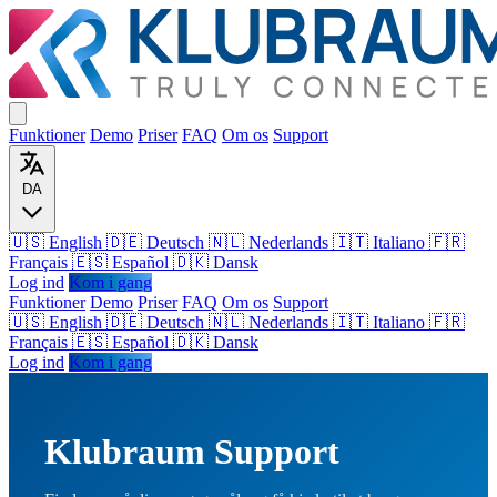
Funktioner
Demo
Priser
FAQ
Om os
Support
DA
🇺🇸 English
🇩🇪 Deutsch
🇳🇱 Nederlands
🇮🇹 Italiano
🇫🇷
Français
🇪🇸 Español
🇩🇰 Dansk
Log ind
Kom i gang
Funktioner
Demo
Priser
FAQ
Om os
Support
🇺🇸
English
🇩🇪
Deutsch
🇳🇱
Nederlands
🇮🇹
Italiano
🇫🇷
Français
🇪🇸
Español
🇩🇰
Dansk
Log ind
Kom i gang
Klubraum Support