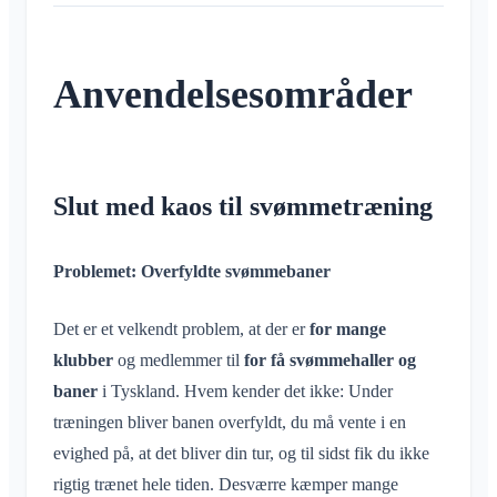
Samtale til begivenhed
Hvad er et område?
Konto og indstillinger
Deling af placering
Områder
Læsekvittering
Hvad er en områdegruppe?
Personlig kalender
Kalender
Flere Klubraum
Administration
Slet besked
Opret område
Anvendelsesområder
Synkronisering
Samtaler
Yderligere Klubraum
Deltag i område
Hurtig start for administratorer
Diverse
Forlad Klubraum
Forlad område
Tilladelser
Log ud
Understøttede browsere
Privat område
Flere administratorer
Slut med kaos til svømmetræning
Skift navn
Feedback
Inviter medlemmer
Skift e-mail
Anvendelsesområder
Gensend invitationer
Problemet: Overfyldte svømmebaner
Skift profilbillede
Ofte stillede spørgsmål
Medlemsliste
Tilpas baggrund
Det er et velkendt problem, at der er
for mange
Fjern medlemmer
App-adgangstilladelser
klubber
og medlemmer til
for få svømmehaller og
Område-admin
Luk konto
baner
i Tyskland. Hvem kender det ikke: Under
Administrer Områder
træningen bliver banen overfyldt, du må vente i en
Anmodning om medlemskab på klubbens hjemmeside
evighed på, at det bliver din tur, og til sidst fik du ikke
Skift Klubraum-navn
rigtig trænet hele tiden. Desværre kæmper mange