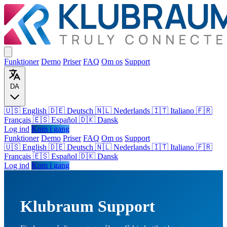
Funktioner
Demo
Priser
FAQ
Om os
Support
DA
🇺🇸 English
🇩🇪 Deutsch
🇳🇱 Nederlands
🇮🇹 Italiano
🇫🇷
Français
🇪🇸 Español
🇩🇰 Dansk
Log ind
Kom i gang
Funktioner
Demo
Priser
FAQ
Om os
Support
🇺🇸
English
🇩🇪
Deutsch
🇳🇱
Nederlands
🇮🇹
Italiano
🇫🇷
Français
🇪🇸
Español
🇩🇰
Dansk
Log ind
Kom i gang
Klubraum Support