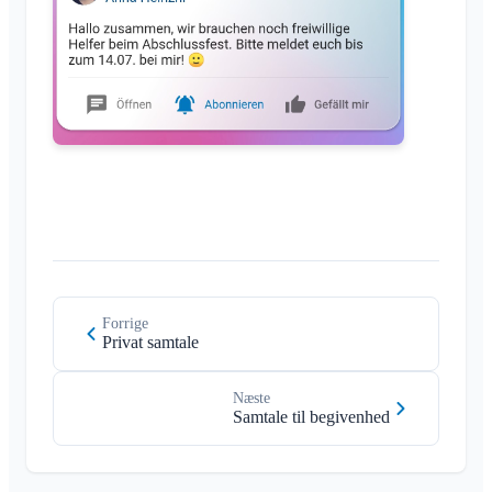
Medlemsliste
Tilpas baggrund
Fjern medlemmer
App-adgangstilladelser
Område-admin
Luk konto
Administrer Områder
Anmodning om medlemskab på klubbens hjemmeside
Skift Klubraum-navn
Luk Klubraum
Forrige
Privat samtale
Næste
Samtale til begivenhed