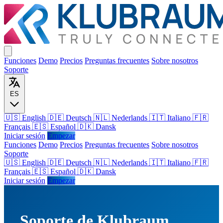
Funciones
Demo
Precios
Preguntas frecuentes
Sobre nosotros
Soporte
ES
🇺🇸 English
🇩🇪 Deutsch
🇳🇱 Nederlands
🇮🇹 Italiano
🇫🇷
Français
🇪🇸 Español
🇩🇰 Dansk
Iniciar sesión
Empezar
Funciones
Demo
Precios
Preguntas frecuentes
Sobre nosotros
Soporte
🇺🇸
English
🇩🇪
Deutsch
🇳🇱
Nederlands
🇮🇹
Italiano
🇫🇷
Français
🇪🇸
Español
🇩🇰
Dansk
Iniciar sesión
Empezar
Soporte de Klubraum