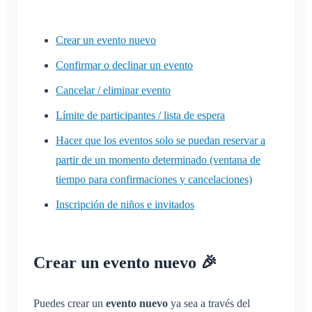
Guía de solución de problemas
Inscripción de niños e invitados
Compartir ubicación
Crear un evento nuevo
Calendario personal
Confirmar o declinar un evento
Sincronización
Cancelar / eliminar evento
Conversaciones
Límite de participantes / lista de espera
¿Qué es una conversación?
Hacer que los eventos solo se puedan reservar a
Notificaciones
partir de un momento determinado (ventana de
Conversación privada
Generales
tiempo para confirmaciones y cancelaciones)
Áreas
Conversación en un Área
Perfiles de notificación
Inscripción de niños e invitados
Conversación de evento
¿Qué es un Área?
Cuenta y ajustes
Áreas
Confirmación de lectura
¿Qué es un grupo de áreas?
Calendario
Varios Klubraums
Administración
Eliminar mensaje
Crear un Área
Crear un evento nuevo 🎉
Conversaciones
Klubraum adicional
Unirse a un Área
Inicio rápido para administradores
Varios
Abandonar un Klubraum
Abandonar un Área
Permisos
Puedes crear un
evento nuevo
ya sea a través del
Cerrar sesión