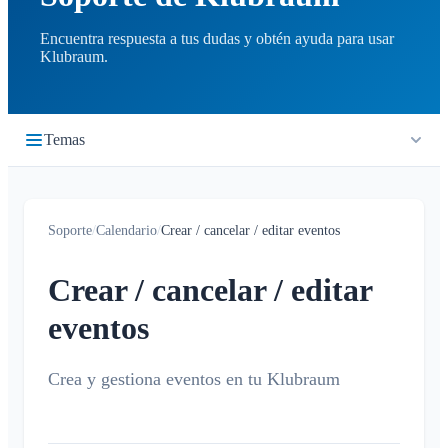
Encuentra respuesta a tus dudas y obtén ayuda para usar
Klubraum.
Temas
Primeros pasos
Soporte
/
Calendario
/
Crear / cancelar / editar eventos
Inicio rápido
Cronología
Iniciar sesión
Crear / cancelar / editar
¿Qué es la cronología?
Calendario
Unirse a un Klubraum
eventos
Nuevo Klubraum
¿Qué es el calendario?
Consejos para usar la app
Crear / cancelar / editar eventos
Crea y gestiona eventos en tu Klubraum
Consejos para la introducción
Confirmar / declinar
Niños en Klubraum
Viaje compartido