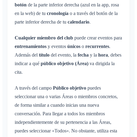
Navegadores compatibles
Preguntas frecuentes
Área privada
botón
Administradores adicionales
de la parte inferior derecha (azul en la app, rosa
Cambiar el nombre
Comentarios
en la web) de tu
cronología
o a través del botón de la
Invitar a miembros
Cambiar el correo electrónico
Casos de uso
parte inferior derecha de tu
calendario
.
Reenviar invitaciones
Cambiar la imagen de perfil
Lista de miembros
Cualquier miembro del club
puede crear eventos para
Personalizar el fondo
Eliminar miembros
entrenamientos
y eventos
únicos
o
recurrentes
.
Permisos de acceso de la app
Administrador del área
Además del
título
del evento, la
fecha
y la
hora
, debes
Cerrar la cuenta
indicar a qué
Gestionar Áreas
público objetivo (Área)
va dirigida la
cita.
Solicitud de adhesión en la web del club
Cambiar el nombre del Klubraum
A través del campo
Público objetivo
puedes
Cerrar el Klubraum
seleccionar una o varias Áreas o miembros concretos,
de forma similar a cuando inicias una nueva
conversación. Para llegar a todos los miembros
independientemente de su pertenencia a las Áreas,
puedes seleccionar «Todos». No obstante, utiliza esta